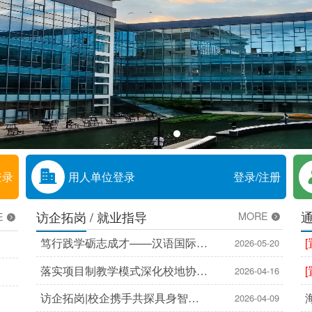
登录
用人单位登录
登录/注册
访企拓岗
就业指导
MORE
E
笃行践学砺志成才——汉语国际教
2026-05-20
育2301班专业实习扬帆启程第一
落实项目制教学模式深化校地协同
2026-04-16
辑
育人|三亚学院社会治理学院与海
访企拓岗|校企携手共探具身智能
2026-04-09
棠区法院携手共育新时代法治人才