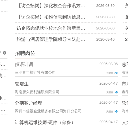
新路径我院与宇树科技达成务实合
【访企拓岗】深化校企合作讯方技
2026-03-30
作共识
术到访信息与智能工程学院交流洽
【访企拓岗】拓维信息到访信息与
2026-03-30
谈
智能工程学院共谋合作发展、共筑
访企拓岗促就业校地合作谱新篇
有
2026-03-30
产教融合新平台
——社会学院走访群浩教育青少儿
旅游与酒店管理学院领导带队赴三
2026-03-16
康复成长中心
亚亚特兰蒂斯酒店走访实习生并开
招聘岗位
E
展校企合作调研
年春
俄语计调
2026-08-06
总
三亚青年旅行社有限公司
海
天眼查：
藏不
管培生
2026-04-17
市
？
海南唐久便利连锁有限公司
垚
天眼查：
师范
分期客户经理
2026-04-17
软
录
习到
深圳市信银企业服务有限公司海口分公司
海
天眼查：
计算机运维技师-硬件（储备）
2026-04-17
人