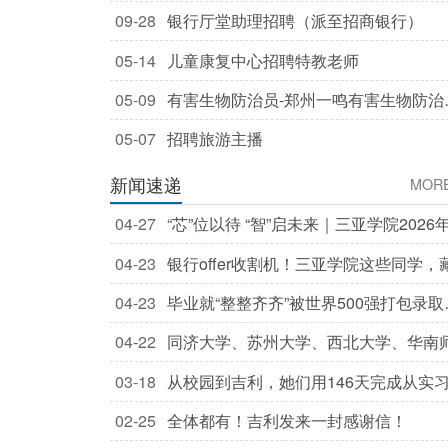
09-28
银行厅堂助理招聘（派至招商银行）
05-14
儿童康复中心招聘特教老师
05-09
有害生物防治员-郑州一鸣有害生物防治
限公司
05-07
招聘旅游主播
新闻速递
MOR
04-27
“芯”位以待 “智”启未来｜三亚学院2026
季双选会火爆现场直击
04-23
银行offer收割机！三亚学院这些同学，
住了
04-23
毕业就“整整齐齐”被世界500强打包录取
他们不拼天赋，拼成长！
04-22
同济大学、苏州大学、西北大学、华南
大学、武汉理工大学、华中师范大学已
03-18
从校园到吉利，她们用146天完成从实
取！
就业
02-25
全体都有！吉利发来一封感谢信！