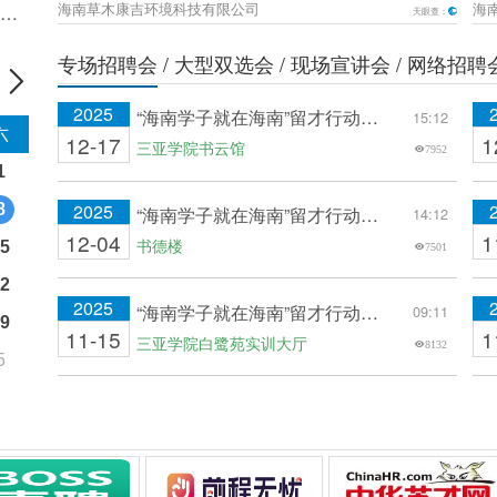
海南草木康吉环境科技有限公司
海
位类
天眼查：
估
专场招聘会
大型双选会
现场宣讲会
网络招聘
2025
“海南学子就在海南”留才行动三亚学院专场招聘会——三亚学院信息与智能工程学院
15:12
六
12-17
1
三亚学院书云馆
7952
1
2025
8
“海南学子就在海南”留才行动三亚学院专场招聘会（艺术暨国际设计学院）
14:12
12-04
1
书德楼
5
7501
2
2025
“海南学子就在海南”留才行动三亚学院专场招聘会—三亚学院旅游与酒店管理学院专场招聘会
09:11
9
11-15
1
三亚学院白鹭苑实训大厅
8132
5
2025
“海南学子就在海南“留才行动三亚学院管理学院专场招聘会
14:10
10-11
风雨球场
8437