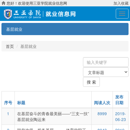
您好！欢迎使用三亚学院就业信息网
加入收藏
展
开
导
基层就业
航
首页
基层就业
输
入
关
关
键
键
字
搜 索
字：
类
型
发布
序号
标题
阅读人次
日期
1
在基层奋斗的青春最美丽——“三支一扶”
8999
2019-
基层就业陶运来
06-23