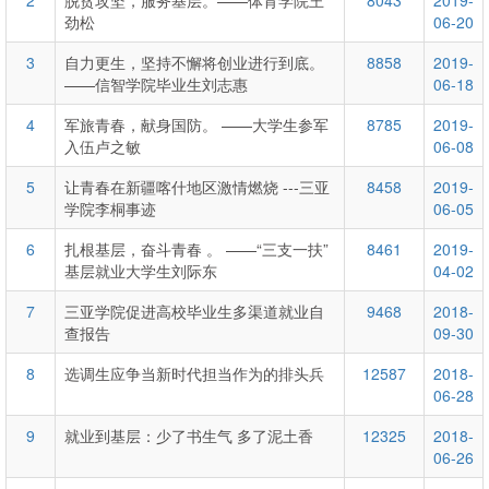
2
脱贫攻坚，服务基层。——体育学院王
8043
2019-
劲松
06-20
3
自力更生，坚持不懈将创业进行到底。
8858
2019-
——信智学院毕业生刘志惠
06-18
4
军旅青春，献身国防。 ——大学生参军
8785
2019-
入伍卢之敏
06-08
5
让青春在新疆喀什地区激情燃烧 ---三亚
8458
2019-
学院李桐事迹
06-05
6
扎根基层，奋斗青春 。 ——“三支一扶”
8461
2019-
基层就业大学生刘际东
04-02
7
三亚学院促进高校毕业生多渠道就业自
9468
2018-
查报告
09-30
8
选调生应争当新时代担当作为的排头兵
12587
2018-
06-28
9
就业到基层：少了书生气 多了泥土香
12325
2018-
06-26