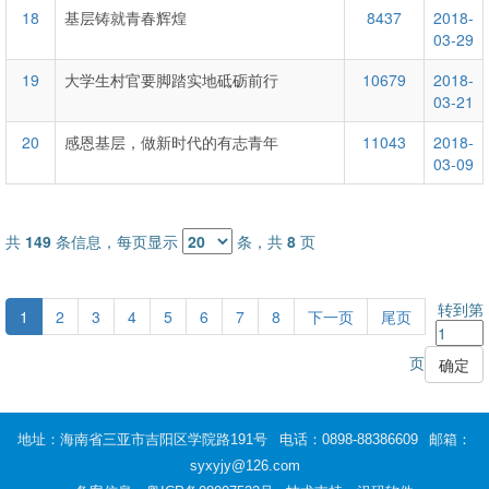
18
基层铸就青春辉煌
8437
2018-
03-29
19
大学生村官要脚踏实地砥砺前行
10679
2018-
03-21
20
感恩基层，做新时代的有志青年
11043
2018-
03-09
共
149
条信息，每页显示
条，共
8
页
转到第
1
2
3
4
5
6
7
8
下一页
尾页
页
地址：海南省三亚市吉阳区学院路191号
电话：0898-88386609
邮箱：
syxyjy@126.com