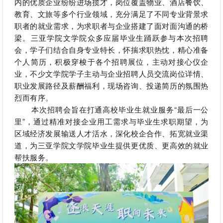
内的优质企业纷纷进场揽才，岗位覆盖物业、酒店餐饮、
教育、文旅等多个行业领域，充分满足了不同专业背景求
职者的就业需求
，
为求职者与企业搭建了面对面沟通的桥
梁。三亚学院文学院众多应届毕业生踊跃参与本次招聘
会，学子们结合自身专业特长，怀揣求职热忱，精心准备
个人简历，积极穿梭于各个招聘展位，主动对接心仪企
业，不少
文学院学子
主动与企业招聘人员交流岗位详情、
职业发展路径及薪酬福利，现场咨询、投递简历的氛围热
烈而有序。
本次招聘会旨在打通高校毕业生就业服务
“最后一公
里”，通过精准对接企业用工需求与毕业生求职期望，为
区域经济发展输送人才活水
，
深化校企合作、拓宽就业渠
道，为
三亚学院文学院
毕业生提供更优质、更高效的就业
帮扶服务。