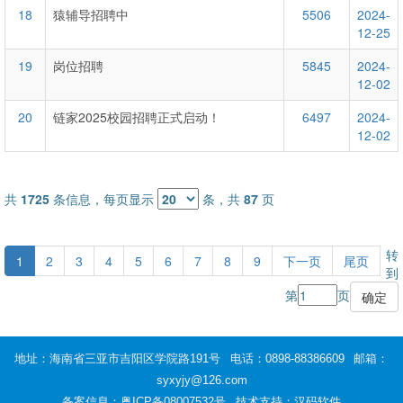
18
猿辅导招聘中
5506
2024-
12-25
19
岗位招聘
5845
2024-
12-02
20
链家2025校园招聘正式启动！
6497
2024-
12-02
共
1725
条信息，每页显示
条，共
87
页
转
1
2
3
4
5
6
7
8
9
下一页
尾页
到
第
页
地址：海南省三亚市吉阳区学院路191号
电话：0898-88386609
邮箱：
syxyjy@126.com
备案信息：
粤ICP备08007532号
技术支持：汉码软件