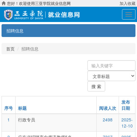
您好！欢迎使用三亚学院就业信息网
加入收藏
展
开
导
招聘信息
航
首页
招聘信息
输
入
关
关
键
键
字
搜 索
字：
类
型
发布
序号
标题
阅读人次
日期
1
行政专员
2498
2025-
12-10