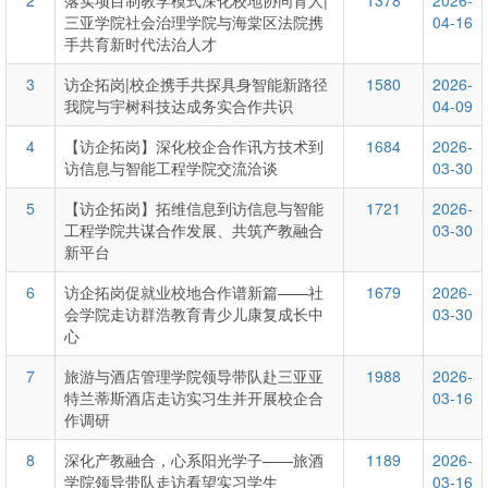
2
落实项目制教学模式深化校地协同育人|
1378
2026-
三亚学院社会治理学院与海棠区法院携
04-16
手共育新时代法治人才
3
访企拓岗|校企携手共探具身智能新路径
1580
2026-
我院与宇树科技达成务实合作共识
04-09
4
【访企拓岗】深化校企合作讯方技术到
1684
2026-
访信息与智能工程学院交流洽谈
03-30
5
【访企拓岗】拓维信息到访信息与智能
1721
2026-
工程学院共谋合作发展、共筑产教融合
03-30
新平台
6
访企拓岗促就业校地合作谱新篇——社
1679
2026-
会学院走访群浩教育青少儿康复成长中
03-30
心
7
旅游与酒店管理学院领导带队赴三亚亚
1988
2026-
特兰蒂斯酒店走访实习生并开展校企合
03-16
作调研
8
深化产教融合，心系阳光学子——旅酒
1189
2026-
学院领导带队走访看望实习学生
03-16