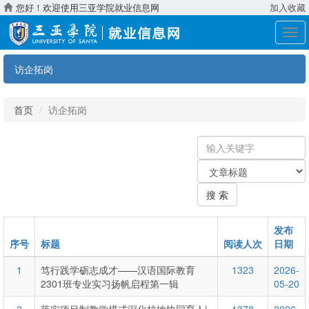
您好！欢迎使用三亚学院就业信息网
加入收藏
展
开
导
访企拓岗
航
首页
访企拓岗
输
入
关
关
键
键
字
搜 索
字：
类
型
发布
序号
标题
阅读人次
日期
1
笃行践学砺志成才——汉语国际教育
1323
2026-
2301班专业实习扬帆启程第一辑
05-20