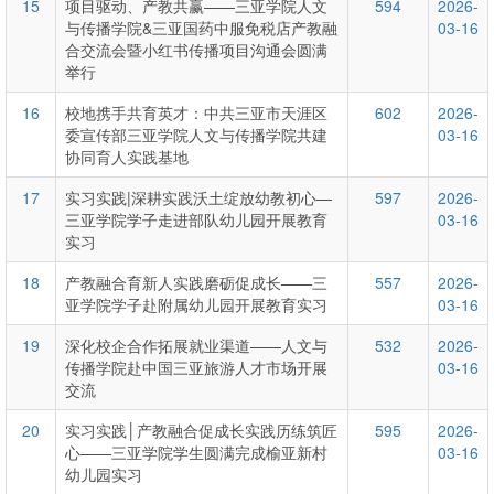
15
项目驱动、产教共赢——三亚学院人文
594
2026-
与传播学院&三亚国药中服免税店产教融
03-16
合交流会暨小红书传播项目沟通会圆满
举行
16
校地携手共育英才：中共三亚市天涯区
602
2026-
委宣传部三亚学院人文与传播学院共建
03-16
协同育人实践基地
17
实习实践|深耕实践沃土绽放幼教初心—
597
2026-
三亚学院学子走进部队幼儿园开展教育
03-16
实习
18
产教融合育新人实践磨砺促成长——三
557
2026-
亚学院学子赴附属幼儿园开展教育实习
03-16
19
深化校企合作拓展就业渠道——人文与
532
2026-
传播学院赴中国三亚旅游人才市场开展
03-16
交流
20
实习实践│产教融合促成长实践历练筑匠
595
2026-
心——三亚学院学生圆满完成榆亚新村
03-16
幼儿园实习