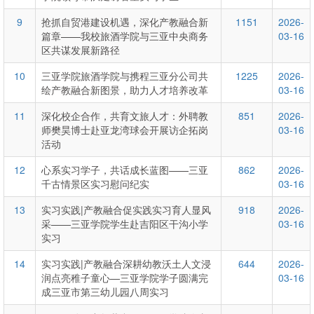
9
抢抓自贸港建设机遇，深化产教融合新
1151
2026-
篇章——我校旅酒学院与三亚中央商务
03-16
区共谋发展新路径
10
三亚学院旅酒学院与携程三亚分公司共
1225
2026-
绘产教融合新图景，助力人才培养改革
03-16
11
深化校企合作，共育文旅人才：外聘教
851
2026-
师樊昊博士赴亚龙湾球会开展访企拓岗
03-16
活动
12
心系实习学子，共话成长蓝图——三亚
862
2026-
千古情景区实习慰问纪实
03-16
13
实习实践|产教融合促实践实习育人显风
918
2026-
采——三亚学院学生赴吉阳区干沟小学
03-16
实习
14
实习实践|产教融合深耕幼教沃土人文浸
644
2026-
润点亮稚子童心—三亚学院学子圆满完
03-16
成三亚市第三幼儿园八周实习