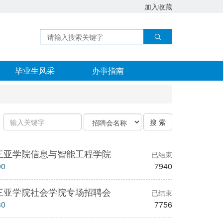
加入收藏
毕业生风采
办事指南
输
关
搜 索
入
键
关
字
键
类
三亚学院信息与智能工程学院
已结束
字：
型
00
7940
三亚学院社会学院专场招聘会
已结束
30
7756