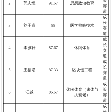
长
2
郭志恒
91.67
思想政治教育
赛
道
成
长
3
刘子睿
88
医学检验技术
赛
道
成
长
4
李雅轩
87.67
休闲体育
赛
道
成
长
5
王福增
87.33
区块链工程
赛
道
成
休闲体育（康体与
长
6
汪铖
86.67
抗衰老）
赛
道
成
长