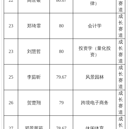
22
高世银
80.67
律）
赛
道
成
长
23
郑琦霏
80
会计学
赛
道
成
投资学（量化投
长
23
刘慧哲
80
资）
赛
道
成
长
25
李茹昕
79.67
风景园林
赛
道
成
长
26
贺楚翔
79
跨境电子商务
赛
道
成
长
27
邓景茜苑
78.67
休闲体育