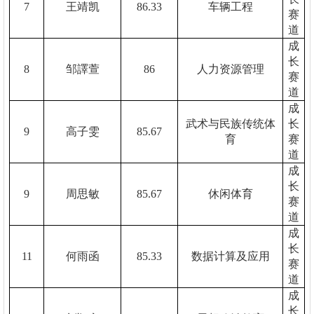
7
王靖凯
86.33
车辆工程
赛
道
成
长
8
邹譯萱
86
人力资源管理
赛
道
成
武术与民族传统体
长
9
高子雯
85.67
育
赛
道
成
长
9
周思敏
85.67
休闲体育
赛
道
成
长
11
何雨函
85.33
数据计算及应用
赛
道
成
长