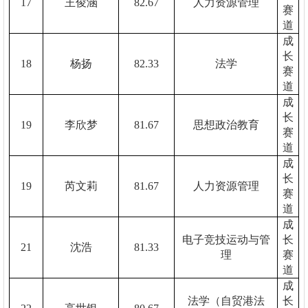
17
王俊涵
82.67
人力资源管理
赛
道
成
长
18
杨扬
82.33
法学
赛
道
成
长
19
李欣梦
81.67
思想政治教育
赛
道
成
长
19
芮文莉
81.67
人力资源管理
赛
道
成
电子竞技运动与管
长
21
沈浩
81.33
理
赛
道
成
法学（自贸港法
长