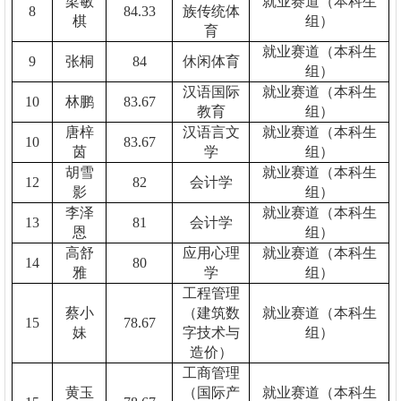
梁敏
就业赛道（本科生
8
84.33
族传统体
棋
组）
育
就业赛道（本科生
9
张桐
84
休闲体育
组）
汉语国际
就业赛道（本科生
10
林鹏
83.67
教育
组）
唐梓
汉语言文
就业赛道（本科生
10
83.67
茵
学
组）
胡雪
就业赛道（本科生
12
82
会计学
影
组）
李泽
就业赛道（本科生
13
81
会计学
恩
组）
高舒
应用心理
就业赛道（本科生
14
80
雅
学
组）
工程管理
蔡小
（建筑数
就业赛道（本科生
15
78.67
妹
字技术与
组）
造价）
工商管理
黄玉
（国际产
就业赛道（本科生