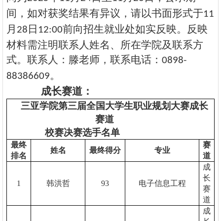
间，如对获奖结果有异议，请以书面形式
于
11
月
日
前向
招生就业处如实反映。反映
2
8
12:00
材料需注明联系人姓名、所在学院及联系方
式。
联系人：滕老师，联系电话：
0898-
。
88386609
成长赛道：
三亚学院第三届全国大学生职业规划大赛成长
赛道
校赛决赛选手名单
最终
赛
姓名
最终得分
专业
排名
道
成
长
1
韩洪哲
93
电子信息工程
赛
道
成