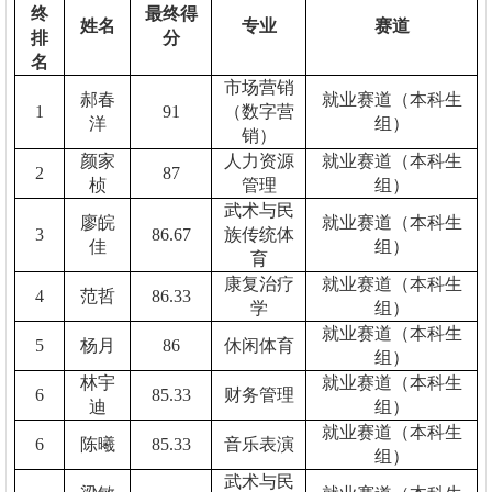
终
最终得
姓名
专业
赛道
排
分
名
市场营销
郝春
就业赛道（本科生
1
91
（数字营
洋
组）
销）
颜家
人力资源
就业赛道（本科生
2
87
桢
管理
组）
武术与民
廖皖
就业赛道（本科生
3
86.67
族传统体
佳
组）
育
康复治疗
就业赛道（本科生
4
范哲
86.33
学
组）
就业赛道（本科生
5
杨月
86
休闲体育
组）
林宇
就业赛道（本科生
6
85.33
财务管理
迪
组）
就业赛道（本科生
6
陈曦
85.33
音乐表演
组）
武术与民