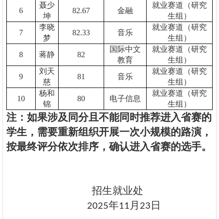
聂少
就业赛道（研究
6
82.67
金融
坤
生组）
李晓
就业赛道（研究
7
82.33
音乐
梦
生组）
国际中文
就业赛道（研究
8
蒋静
82
教育
生组）
刘天
就业赛道（研究
9
81
音乐
慈
生组）
杨和
就业赛道（研究
10
80
电子信息
锦
生组）
注：如果涉及同分且不能同时推荐进入省赛的
学生，需要重新组织开展一次小规模的路演，
按最终评分依次排序，确认进入省赛的选手。
招生就业处
年
月
日
2025
11
23