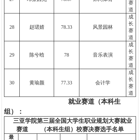
赛
道
成
长
28
赵珺婧
78.33
风景园林
赛
道
成
长
29
陈兮晗
78
音乐表演
赛
道
成
长
30
黄瑜颜
77.33
会计学
赛
道
就业赛道（本科生
组）：
三亚学院第三届全国大学生职业规划大赛就业
赛道
（本科生组）校赛决赛选手名单
最