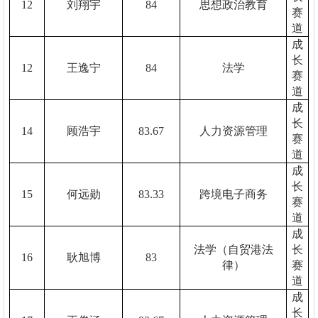
12
刘翔宇
84
思想政治教育
赛
道
成
长
12
王逸宁
84
法学
赛
道
成
长
14
顾浩宇
83.67
人力资源管理
赛
道
成
长
15
何远勋
83.33
跨境电子商务
赛
道
成
法学（自贸港法
长
16
耿旭博
83
律）
赛
道
成
长