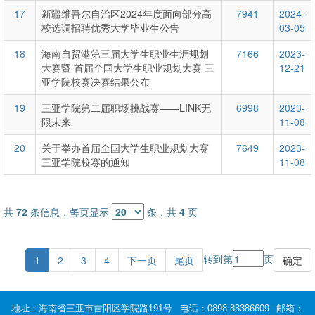
17
新疆维吾尔自治区2024年度面向部分高
7941
2024-
校选调招聘优秀大学毕业生公告
03-05
18
海南自贸港第三届大学生职业生涯规划
7166
2023-
大赛暨 首届全国大学生职业规划大赛 三
12-21
亚学院校赛决赛结果公布
19
三亚学院第二届职场挑战赛——LINK无
6998
2023-
限未来
11-08
20
关于举办首届全国大学生职业规划大赛
7649
2023-
三亚学院校赛的通知
11-08
共
72
条信息，每页显示
条，共
4
页
转到第
页
1
2
3
4
下一页
尾页
地址：海南省三亚市吉阳区学院路191号
电话：0898-88386609
邮箱：