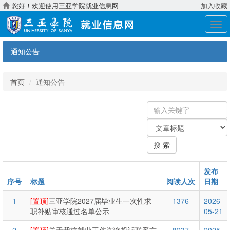
您好！欢迎使用三亚学院就业信息网
加入收藏
展
开
导
通知公告
航
首页
通知公告
输
入
关
关
键
键
字
搜 索
字：
类
型
发布
序号
标题
阅读人次
日期
1
[置顶]
三亚学院2027届毕业生一次性求
1376
2026-
职补贴审核通过名单公示
05-21