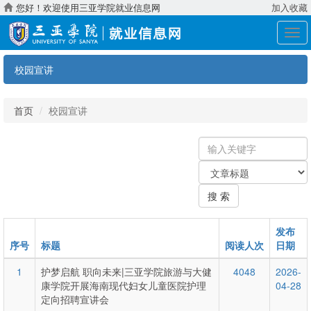
您好！欢迎使用三亚学院就业信息网
加入收藏
展
开
导
校园宣讲
航
首页
校园宣讲
输
入
关
关
键
键
字
搜 索
字：
类
型
发布
序号
标题
阅读人次
日期
1
护梦启航 职向未来|三亚学院旅游与大健
4048
2026-
康学院开展海南现代妇女儿童医院护理
04-28
定向招聘宣讲会