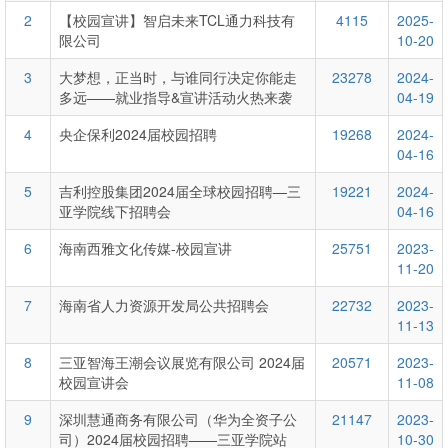
2
【校园宣讲】智启未来TCL通力科技有
4115
2025-
限公司
10-20
3
大梦想，正当时，与谁同行决定你能走
23278
2024-
多远——就业指导&宣讲活动火热来袭
04-19
4
央企保利2024届校园招聘
19268
2024-
04-16
5
吉利控股集团2024届全球校园招聘—三
19221
2024-
亚学院线下招聘会
04-16
6
海南西雅文化传媒-校园宣讲
25751
2023-
11-20
7
海南省人力资源开发局公共招聘会
22732
2023-
11-13
8
三亚智海王潮会议展览有限公司 2024届
20571
2023-
校园宣讲会
11-08
9
深圳慧通商务有限公司（华为全资子公
21147
2023-
司）2024届校园招聘——三亚学院站
10-30