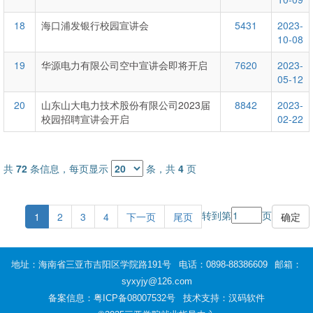
18
海口浦发银行校园宣讲会
5431
2023-
10-08
19
华源电力有限公司空中宣讲会即将开启
7620
2023-
05-12
20
山东山大电力技术股份有限公司2023届
8842
2023-
校园招聘宣讲会开启
02-22
共
72
条信息，每页显示
条，共
4
页
转到第
页
1
2
3
4
下一页
尾页
地址：海南省三亚市吉阳区学院路191号
电话：0898-88386609
邮箱：
syxyjy@126.com
备案信息：
粤ICP备08007532号
技术支持：汉码软件