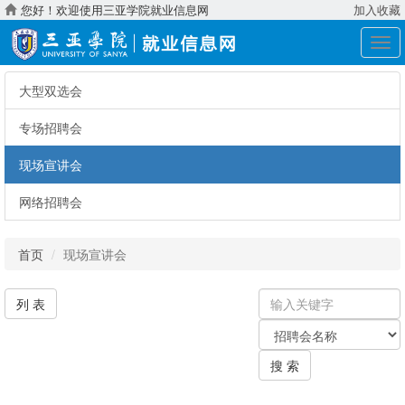
您好！欢迎使用三亚学院就业信息网
加入收藏
展
开
导
大型双选会
航
专场招聘会
现场宣讲会
网络招聘会
首页
现场宣讲会
输
列 表
入
关
关
键
键
字
搜 索
字：
类
型