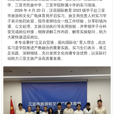
学、
三亚市
民族中学
、三亚学院
附属小学的实习现场、
2026 年 4 月 20 日，汉语国际教育 2023 级学子赴三亚
市旅游和文化广电体育局开启实习。旅文局负责人对实习学
子表示热烈欢迎，指导老师结合一线工作经验，分享职场沟
通、公文处理、文旅活动执行等实用技能，并带领学子分科
室完成岗位对接，细致讲解工作内容、解答实操疑问，助力
大家快速适应岗位。
本专业秉持
“立足自贸港，面向国际化” 育人理念，此次
实习是学院推进产教融合的重要实践。实习生们表示，将立
足实践、深耕细练，充分发挥文化传播专业优势，以实际行
动助力三亚文旅产业高质量发展。