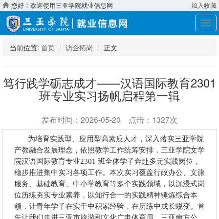
您好！欢迎使用三亚学院就业信息网
加入收藏
展
开
导
当前位置:
首页
访企拓岗
正文
航
笃行践学砺志成才——汉语国际教育2301
班专业实习扬帆启程第一辑
发布时间：2026-05-20 点击：1327次
为培育实践型、应用型高素质人才，深入落实三亚学院
产教融合发展理念，依照教学工作统筹安排，三亚学院文学
院汉语国际教育专业
2301 班全体学子奔赴多元实践岗位，
稳步推进集中实习各项工作。本次实习覆盖行政办公、文旅
服务、基础教育、中小学教育等多个实践领域，以沉浸式岗
位历练夯实专业素养，以知行合一的实践精神锤炼综合本
领，让青年学子在实干中积累经验，在历练中成长蜕变。首
三亚
南方公
先让我们走进三亚市旅游和文化广电体育局、