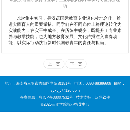
场
此次集中实习，是汉语国际教育专业深化校地合作、推
进实践育人的重要举措。同学们在不同岗位上将理论转化为
实战能力，在实干中成长、在历练中蜕变，既提升了专业素
养与教学技能，也为地方教育发展、文化传播注入青春动
能，以实际行动践行新时代国教青年的责任与担当。
上一页
下一页
地址：海南省三亚市吉阳区学院路191号
电话：0898-88386609
邮箱：
syxyjy@126.com
备案信息：
粤ICP备08007532号
技术支持：汉码软件
©2025三亚学院就业指导中心