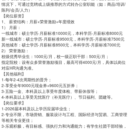
情况下，可通过竞聘或上级推荐的方式转办公室职能（如：商品/培训/
陈列/会员/人力）
【岗位薪资】
1、 薪资结构：月薪+荣誉激励+年度绩效
1） 月薪：
一线城市：硕士学历-月薪标准10000元，本科学历-月薪标准8000元
新一线城市：硕士学历-月薪标准9500元，本科学历-月薪标准7500元
其他城市：硕士学历-月薪标准8500元，本科学历-月薪标准7000元
2） 荣誉激励：
校级优秀毕业生：1000元/月，校一级正职干部：500元/月；
指定院校：设有众多荣誉激励项目，最高可得4000元/月，具体以岗位
对应HR沟通为准。
【其他福利】
1-每年2-4次周期性的晋升；
2-享受全年9000元现金券+9600元五折券；
3-五险一金、本科及以上享受年度体检、带薪休假等；
4-本科及以上享受无忧医疗（补充医疗）、节日福利、团建等。
【岗位要求】
1-2026届本科及以上学历应届毕业生；
2-专业不限，市场营销、服装设计与工程、国际经济与贸易、工商管理
等相关专业更佳；
3-乐观积极，有目标感、强执行力和沟通能力；有学生社团干部经验，