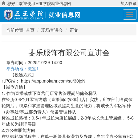
您好！欢迎使用三亚学院就业信息网
加入收藏
展
开
导
当前位置:
首页
现场宣讲会
正文
航
斐乐服饰有限公司宣讲会
举办时间：2025/10/29 14:00
举办场地：教室1
【投递方式】
1.PC端： https://app.mokahr.com/su/30jpN
【岗位详情】
1. 作为直播或线下直营门店零售管理岗的储备梯队
在经历0-6个月零售终端（直播间or实体门店）实践，所在部门各岗位
轮岗后，积累和掌握管理区域及提高生意的能力，将成长为军区军种
（办事处/事业部负责人）储备管理梯队
标准成长路径：0.5-1年成长为店长层级，2-3年成长为主管层级， 5-6
年成长为经理层级
2.办公室职能方向
在终端轮岗过程中，在单一职能具备潜力及兴趣，当年度办公室有HC