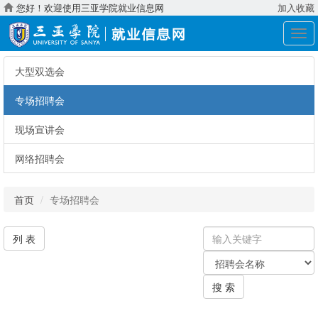
您好！欢迎使用三亚学院就业信息网
加入收藏
展
开
导
大型双选会
航
专场招聘会
现场宣讲会
网络招聘会
首页
专场招聘会
输
列 表
入
关
关
键
键
字
搜 索
字：
类
型