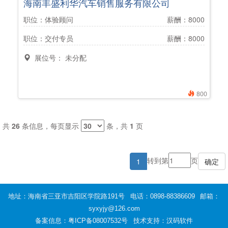
海南丰盛利华汽车销售服务有限公司
职位：体验顾问
薪酬：8000
职位：交付专员
薪酬：8000
展位号： 未分配
800
共
26
条信息，每页显示
条，共
1
页
转到第
页
1
地址：海南省三亚市吉阳区学院路191号
电话：0898-88386609
邮箱：
syxyjy@126.com
备案信息：
粤ICP备08007532号
技术支持：汉码软件