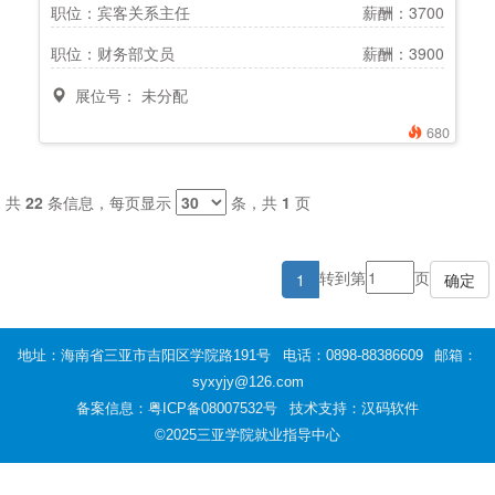
职位：宾客关系主任
薪酬：3700
职位：财务部文员
薪酬：3900
展位号： 未分配
680
共
22
条信息，每页显示
条，共
1
页
转到第
页
1
地址：海南省三亚市吉阳区学院路191号
电话：0898-88386609
邮箱：
syxyjy@126.com
备案信息：
粤ICP备08007532号
技术支持：汉码软件
©2025三亚学院就业指导中心