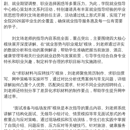
剧、就业期望调整、职业选择困惑等多重压力。为此，学院就业指导
中心精心策划本次系列活动，特别邀请具有丰富就业指导经验的毕业
班思想导师刘文琦老师担任主讲。活动通过线上形式开展，实现了对
全院2026届毕业生的全覆盖，确保就业指导服务惠及每一位有需要
的学子。
刘文琦老师的指导内容系统全面，重点突出，主要围绕四大核心
模块展开深度讲解。在“就业形势与职业规划”模块，刘老师通过详实
的数据分析和生动的案例解读，帮助学生准确把握当前旅游、酒店、
健康管理等相关行业的就业趋势与发展前景，引导学生结合自身专业
特长和职业兴趣，制定科学合理的求职目标与实施路径。
在“求职材料与应聘技巧”模块，刘老师聚焦简历制作、求职信撰
写、网申策略等实操环节，通过对比分析优秀案例与常见问题，详细
讲解如何凸显个人优势、匹配岗位需求。针对不同企业的招聘特点，
刘老师还特别分享了差异化求职材料的制作要点，帮助学生提升网申
通过率。
“面试准备与临场发挥”模块是本次指导的重点内容。刘老师系统
讲解了结构化面试、无领导小组讨论、情景模拟等常见面试形式的考
察重点与应对策略。通过现场模拟和互动演练，学生们在实践中掌握
了自我介绍、问题应答、压力应对等关键技巧。针对旅游、健康服务