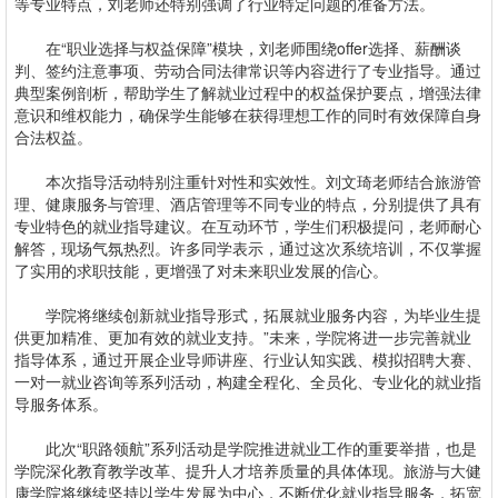
等专业特点，刘老师还特别强调了行业特定问题的准备方法。
在“职业选择与权益保障”模块，刘老师围绕offer选择、薪酬谈
判、签约注意事项、劳动合同法律常识等内容进行了专业指导。通过
典型案例剖析，帮助学生了解就业过程中的权益保护要点，增强法律
意识和维权能力，确保学生能够在获得理想工作的同时有效保障自身
合法权益。
本次指导活动特别注重针对性和实效性。刘文琦老师结合旅游管
理、健康服务与管理、酒店管理等不同专业的特点，分别提供了具有
专业特色的就业指导建议。在互动环节，学生们积极提问，老师耐心
解答，现场气氛热烈。许多同学表示，通过这次系统培训，不仅掌握
了实用的求职技能，更增强了对未来职业发展的信心。
学院将继续创新就业指导形式，拓展就业服务内容，为毕业生提
供更加精准、更加有效的就业支持。”未来，学院将进一步完善就业
指导体系，通过开展企业导师讲座、行业认知实践、模拟招聘大赛、
一对一就业咨询等系列活动，构建全程化、全员化、专业化的就业指
导服务体系。
此次“职路领航”系列活动是学院推进就业工作的重要举措，也是
学院深化教育教学改革、提升人才培养质量的具体体现。旅游与大健
康学院将继续坚持以学生发展为中心，不断优化就业指导服务，拓宽