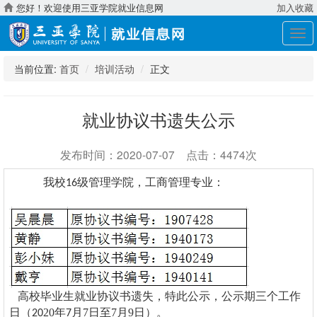
您好！欢迎使用三亚学院就业信息网
加入收藏
展
开
导
当前位置:
首页
培训活动
正文
航
就业协议书遗失公示
发布时间：2020-07-07 点击：4474次
我校
级
管理
学院，
工商管理
专业：
16
高校毕业生就业协议书遗失，特此公示，
公示期三个工作
日（
20
年
月
7
日至
7
月
9
日）。
20
7