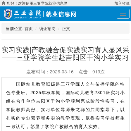
您好！欢迎使用三亚学院就业信息网
加入收藏
展
开
导
当前位置:
首页
访企拓岗
正文
航
实习实践|产教融合促实践实习育人显风采
——三亚学院学生赴吉阳区干沟小学实习
发布时间：2026-03-16 点击：919次
国际幼儿教育班级是三亚学院人文与传播学院的特
色专业班。
2025年秋学期
，
国际幼儿教育
2301班
实习
小
组
在合作
单位吉阳区干沟小学
顺利完成阶段性实习，
在
学院教师
高彤
、实习单位导师朱龙聪的共同指导下，
以
扎实的专业素养和务实的教学表现，赢得实习学校师生
一致认可，彰显了学院产教融合的育人实效。