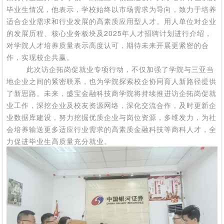
毕业生情况，他表示，学校始终以市场需求为导向，致力于培养
适合企业需求和行业发展的高素质应用型人才。用人单位对企业
的发展历程、核心业务板块及
2025
年人才招聘计划进行介绍，
对学院人才培养质量表示高度认可，期待未来开展更紧密的合
作，实现校企共赢。
此次访企拓岗
促就业
专项行动，不仅加强了学院与
三亚当
地
企业之间的
紧密
联系，也为学院探索校企协同育人新路径提供
了新思路。未来，
盛宝金融科技商学院
将持续推进访企拓岗
促就
业
工作，
深挖企业及
校友资源网络，深化交流合作，
及时更新企
业数据库建设，
努力挖掘优质企业与岗位资源，多维发力，为社
会培养
输送
更多适应行业需求的高素质
金融科技等商科
人才，全
力促进毕业生高质量充分就业。