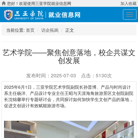
您好！欢迎使用三亚学院就业信息网
加入收藏
展
开
导
当前位置:
首页
访企拓岗
正文
航
艺术学院——聚焦创意落地，校企共谋文
创发展
发布时间：2025-07-03 点击：5130次
2025年6月1日，三亚学院艺术学院副院长孙晋博、产品与时尚设计
系主任杨洋、产品设计专业主任王昭与天涯海角旅游景区文创院副院
长沈锦馨举行专题研讨会，共同探讨如何加快学生文创产品的落地，
促进文创设计有效赋能旅游市场。