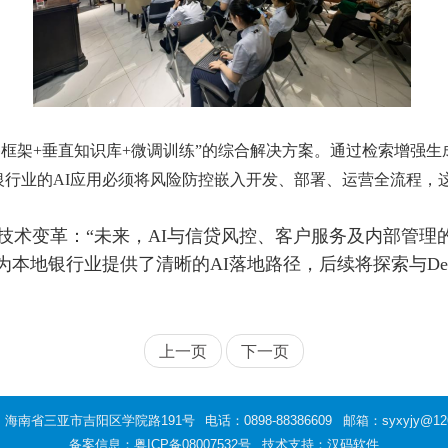
G框架+垂直知识库+微调训练”的综合解决方案。通过检索增强
银行业的AI应用必须将风险防控嵌入开发、部署、运营全流程，
术变革：“未来，AI与信贷风控、客户服务及内部管理
本地银行业提供了清晰的AI落地路径，后续将探索与Dee
上一页
下一页
：海南省三亚市吉阳区学院路191号
电话：0898-88386609
邮箱：syxyjy@12
备案信息：
粤ICP备08007532号
技术支持：汉码软件