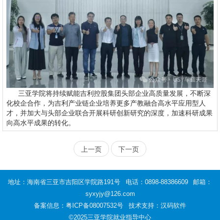
三亚学院将持续赋能吉利控股集团头部企业高质量发展，不断深
化校企合作，为吉利产业链企业培养更多产教融合高水平应用型人
才，并加大与头部企业联合开展科研创新研究的深度，加速科研成果
向高水平成果的转化。
上一页
下一页
地址：海南省三亚市吉阳区学院路191号
电话：0898-88386609
邮箱：
syxyjy@126.com
备案信息：
粤ICP备08007532号
技术支持：汉码软件
©2025三亚学院就业指导中心