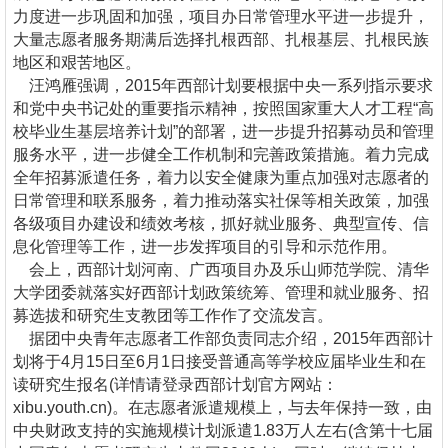
力度进一步巩固和加强，项目办日常管理水平进一步提升，
大量志愿者服务期满后选择扎根西部、扎根基层、扎根民族
地区和艰苦地区。
汪鸿雁强调，2015年西部计划要根据中央一系列指示要求
和党中央书记处的重要指示精神，按照国家重大人才工程“高
校毕业生基层培养计划”的部署，进一步提升招募动员和管理
服务水平，进一步健全工作机制和完善政策措施。着力完成
全年招募派遣任务，着力以安全健康为重点加强对志愿者的
日常管理和联系服务，着力推动落实社保等相关政策，加强
各级项目办建设和绩效考核，抓好就业服务、典型宣传、信
息化管理等工作，进一步发挥项目的引导和示范作用。
会上，西部计划河南、广西项目办及乐山师范学院、清华
大学团委就落实好西部计划政策统筹、管理和就业服务、招
募选拔和研究生支教团等工作作了交流发言。
据团中央青年志愿者工作部负责同志介绍，2015年西部计
划将于4月15日至6月1日接受普通高等学校应届毕业生和在
读研究生报名(详情请登录西部计划官方网站：
xibu.youth.cn)。在志愿者派遣规模上，与去年保持一致，由
中央财政支持的实施规模计划派遣1.83万人左右(含第十七届