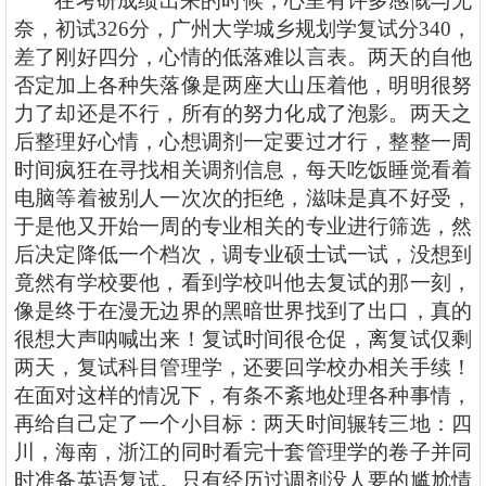
在考研成绩出来的时候，心里有许多感慨与无
奈，初试
326分，广州大学城乡规划学复试分340，
差了刚好四分，心情的低落难以言表。两天的自他
否定加上各种失落像是两座大山压着他，明明很努
力了却还是不行，所有的努力化成了泡影。两天之
后整理好心情，心想调剂一定要过才行，整整一周
时间疯狂在寻找相关调剂信息，每天吃饭睡觉看着
电脑等着被别人一次次的拒绝，滋味是真不好受，
于是他又开始一周的专业相关的专业进行筛选，然
后决定降低一个档次，调专业硕士试一试，没想到
竟然有学校要他，看到学校叫他去复试的那一刻，
像是终于在漫无边界的黑暗世界找到了出口，真的
很想大声呐喊出来！复试时间很仓促，离复试仅剩
两天，复试科目管理学，还要回学校办相关手续！
在面对这样的情况下，有条不紊地处理各种事情，
再给自己定了一个小目标：两天时间辗转三地：四
川，海南，浙江的同时看完十套管理学的卷子并同
时准备英语复试。只有经历过调剂没人要的尴尬情