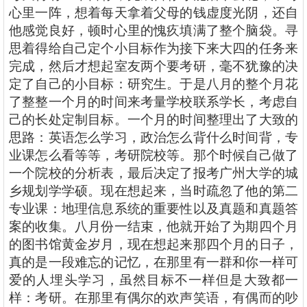
心里一阵，想着每天拿着父母的钱虚度光阴，还自
他感觉良好，顿时心里的愧疚填满了整个脑袋。寻
思着得给自己定个小目标作为接下来大四的任务来
完成，然后才想起室友两个要考研，毫不犹豫的决
定了自己的小目标：研究生。于是八月的整个月花
了整整一个月的时间来考量学校联系学长，考虑自
己的长处定制目标。一个月的时间整理出了大致的
思路：英语怎么学习，政治怎么背什么时间背，专
业课怎么看等等，考研院校等。那个时候自己做了
一个院校的分析表，最后决定了报考广州大学的城
乡规划学学硕。现在想起来，当时疏忽了他的第二
专业课：地理信息系统的重要性以及真题和真题答
案的收集。八月份一结束，他就开始了为期四个月
的图书馆黄金岁月，现在想起来那四个月的日子，
真的是一段难忘的记忆，在那里有一群和你一样可
爱的人埋头学习，虽然目标不一样但是大致都一
样：考研。在那里有偶尔的欢声笑语，有偶而的吵