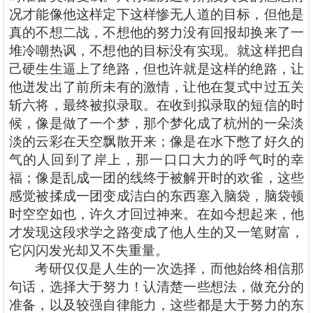
况才能像他这样定下这样惨无人道的目标，但他是
真的不想二战，不想他的努力没有回报却换来了一
堆冷嘲热讽，不想他的目标没有实现。就这样把自
己硬生生逼上了绝路，但也许就是这样的绝路，让
他迸发出了前所未有的激情，让他在复式中过五关
斩六将，最终被拟录取。在收到拟录取的短信的时
候，像是做了一个梦，那个梦化成了杭州的一朵淡
淡的云彩在天空飘散开来；像是在水下憋了好久的
气的人回到了岸上，那一口口大力的呼气时的幸
福；像是乱成一团的线终于被解开时的欢雀，这些
感觉被揉成一团变成洁白的东西塞入脑袋，脑袋顿
时空空如也，许久才回过神来。在如今想起来，他
才发现这段求学之路变成了他人生的又一笔财富，
它闪闪发光却又不失重量。
考研仅仅是人生的一次选择，而他始终相信那
句话，选择大于努力！认清楚一些想法，做充分的
准备，以及较强自律能力，这些都是大于努力的东