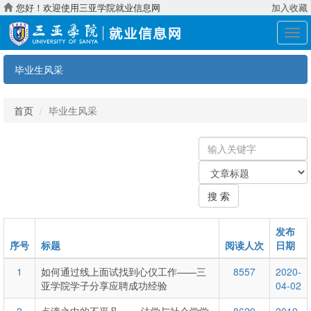
您好！欢迎使用三亚学院就业信息网
加入收藏
展
开
导
毕业生风采
航
首页
毕业生风采
输
入
关
关
键
键
字
搜 索
字：
类
型
发布
序号
标题
阅读人次
日期
1
如何通过线上面试找到心仪工作——三
8557
2020-
亚学院学子分享应聘成功经验
04-02