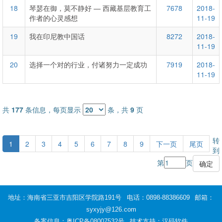
18
琴瑟在御，莫不静好 — 西藏基层教育工
7678
2018-
作者的心灵感想
11-19
19
我在印尼教中国话
8272
2018-
11-19
20
选择一个对的行业，付诸努力一定成功
7919
2018-
11-19
共
177
条信息，每页显示
条，共
9
页
转
1
2
3
4
5
6
7
8
9
下一页
尾页
到
第
页
地址：海南省三亚市吉阳区学院路191号
电话：0898-88386609
邮箱：
syxyjy@126.com
备案信息：
粤ICP备08007532号
技术支持：汉码软件