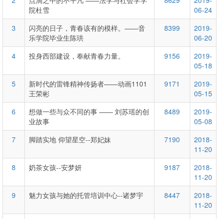
2
点滴之中的不平凡 ——法学与社会学学
8629
2019-
院杜雪
06-24
3
闪亮的日子，青春该有的模样。——音
8399
2019-
乐学院毕业生陈珙
06-20
4
投身西部建设，奉献青春力量。
9156
2019-
05-18
5
新时代的雷锋精神传扬者——动画1101
9171
2019-
王荣彬
05-15
6
想做一些与众不同的事 —— 刘苏瑶的创
8489
2019-
业故事
05-08
7
脚踏实地 仰望星空--郑妃妹
7190
2018-
11-20
8
奶茶女孩--安梦妍
9187
2018-
11-20
9
魅力女孩与她的托管培训中心--诸梦宇
8447
2018-
11-20