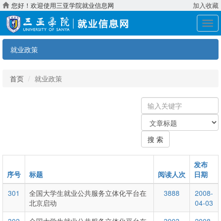
您好！欢迎使用三亚学院就业信息网
加入收藏
展
开
导
就业政策
航
首页
就业政策
输
入
关
关
键
键
字
搜 索
字：
类
型
发布
序号
标题
阅读人次
日期
301
全国大学生就业公共服务立体化平台在
3888
2008-
北京启动
04-03