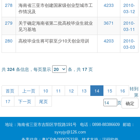
278
海南省三亚市创建国家级创业型城市工
4233
2010-
作情况及
03-12
279
关于确定海南省第二批高校毕业生就业
3671
2010-
见习基地
03-11
280
高校毕业生将可获至少10天创业培训
4203
2010-
03-03
共
324
条信息，每页显示
条，共
17
页
转到
首页
上一页
10
11
12
13
14
15
16
第
17
下一页
尾页
页
地址：海南省三亚市吉阳区学院路191号
电话：0898-88386609
邮箱：
syxyjy@126.com
备案信息：
粤ICP备08007532号
技术支持：汉码软件