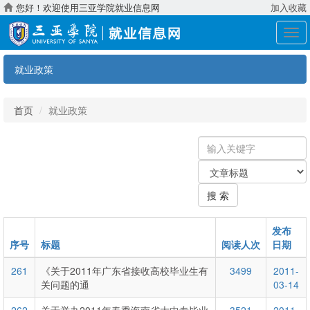
您好！欢迎使用三亚学院就业信息网
加入收藏
展
开
导
就业政策
航
首页
就业政策
输
入
关
关
键
键
字
搜 索
字：
类
型
发布
序号
标题
阅读人次
日期
261
《关于2011年广东省接收高校毕业生有
3499
2011-
关问题的通
03-14