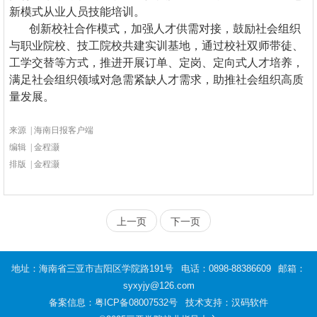
新模式从业人员技能培训。
创新校社合作模式，加强人才供需对接，鼓励社会组织
与职业院校、技工院校共建实训基地，通过校社双师带徒、
工学交替等方式，推进开展订单、定岗、定向式人才培养，
满足社会组织领域对急需紧缺人才需求，助推社会组织高质
量发展。
来源 | 海南日报客户端
编辑 | 金程灏
排版 | 金程灏
上一页
下一页
地址：海南省三亚市吉阳区学院路191号
电话：0898-88386609
邮箱：
syxyjy@126.com
备案信息：
粤ICP备08007532号
技术支持：汉码软件