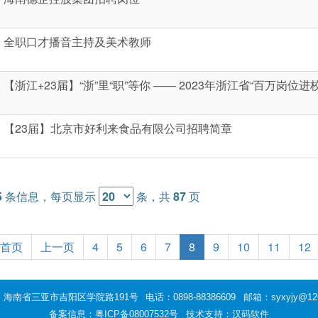
全职口才播音主持及美术教师
【浙江+23届】“浙”里“职”等你 —— 2023年浙江省“百万岗位
【23届】北京市好利来食品有限公司招聘简章
5
条信息，每页显示
条，共
87
页
首页
上一页
4
5
6
7
8
9
10
11
12
：海南省三亚市吉阳区学院路191号
电话：0898-88386609
邮箱：syxyjy@12
备案信息：
粤ICP备08007532号
技术支持：汉码软件