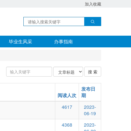
加入收藏
毕业生风采
办事指南
输
关
搜 索
入
键
关
字
键
类
发布日
字：
型
阅读人次
期
4617
2023-
06-19
4368
2023-