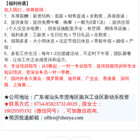
【福利待遇】
加入我们，你将获得：
1、丰厚薪酬：薪资结构：底薪＋销售提成＋全勤奖，具体面谈；
2、提供食宿：提供免费中餐、晚餐（一般为3菜1汤）；提供住宿
（个人仅交水电费），宿舍设施配套齐全，有空调、网络等设施；
3、福利多多：工龄奖＋生日红包＋节日礼品＋全勤奖；
4、假期多多：大小周休息＋法定节假日休息＋带薪年假＋婚假＋产
假；
5、多彩工作生活：每年1-2次团建活动，不定时下午茶，团队聚餐
等，让你工作之余感受诗和远方。
6、专业培训指导：从0教起，一对一专业指导，提供技能培训和专业
知识培训。资深业务员一对一带教。
7、国内外各大展会：俄罗斯展、迪拜展、广交会、香港展、深圳
展、上海展.....
★公司地址：广东省汕头市澄海区振兴工业区新动乐投资
★联系方式：0754-85823732-8029，陈女士：
18029595192（微信同号），可加微信咨询。
★简历投递邮箱：office@zhorya.com