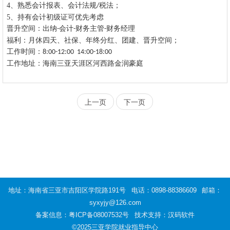
4、
熟悉会计报表、会计法规
税法；
/
5、
持有会计初级证可优先考虑
晋升空间：出纳
会计
财务主管
财务经理
-
-
-
福利：月休四天、社保、年终分红、团建、晋升空间；
工作时间：
8:00-12:00 14:00-18:00
工作地址：海南三亚天涯区河西路金润豪庭
上一页
下一页
地址：海南省三亚市吉阳区学院路191号
电话：0898-88386609
邮箱：
syxyjy@126.com
备案信息：
粤ICP备08007532号
技术支持：汉码软件
©2025三亚学院就业指导中心