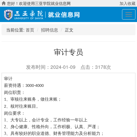
您好！欢迎使用三亚学院就业信息网
加入收藏
展
开
导
当前位置:
首页
招聘信息
正文
航
审计专员
发布时间：2024-01-09 点击：3178次
审计
薪资待遇：
3000-4000
岗位职责：
、审核往来账务，做往来账
；
1
、核对往来账目
。
2
岗位要求：
1、
大专以上，会计专业，工作经验一年以上
2、
身心健康、性格外向，工作积极、认真、严谨；
3、
具有较好的职业道德、财务管理能力及分析能力；