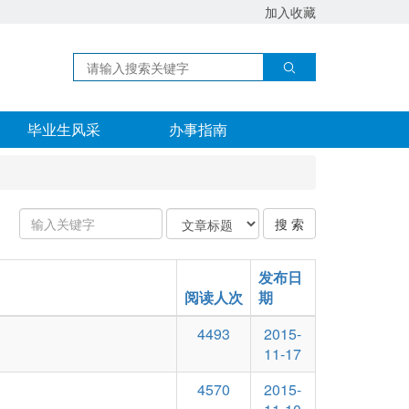
加入收藏
毕业生风采
办事指南
输
关
搜 索
入
键
关
字
键
类
发布日
字：
型
阅读人次
期
4493
2015-
11-17
4570
2015-