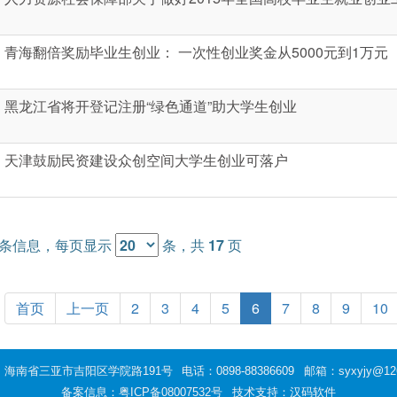
青海翻倍奖励毕业生创业： 一次性创业奖金从5000元到1万元
黑龙江省将开登记注册“绿色通道”助大学生创业
天津鼓励民资建设众创空间大学生创业可落户
条信息，每页显示
条，共
17
页
首页
上一页
2
3
4
5
6
7
8
9
10
：海南省三亚市吉阳区学院路191号
电话：0898-88386609
邮箱：syxyjy@12
备案信息：
粤ICP备08007532号
技术支持：汉码软件