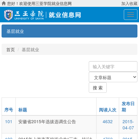
您好！欢迎使用三亚学院就业信息网
加入收藏
展
开
导
基层就业
航
首页
基层就业
输
入
关
关
键
键
字
搜 索
字：
类
型
发布日
序号
标题
阅读人次
期
101
安徽省2015年选拔选调生公告
4632
2015-
04-07