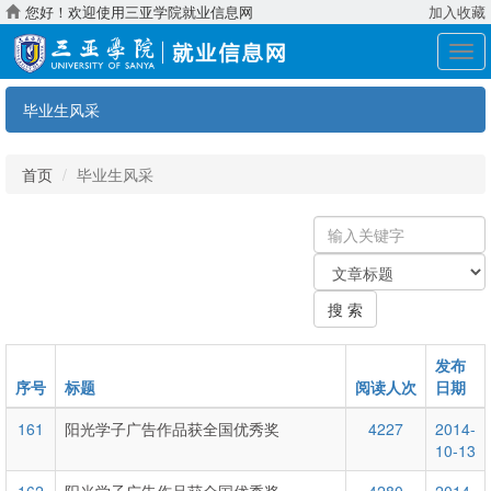
您好！欢迎使用三亚学院就业信息网
加入收藏
展
开
导
毕业生风采
航
首页
毕业生风采
输
入
关
关
键
键
字
搜 索
字：
类
型
发布
序号
标题
阅读人次
日期
161
阳光学子广告作品获全国优秀奖
4227
2014-
10-13