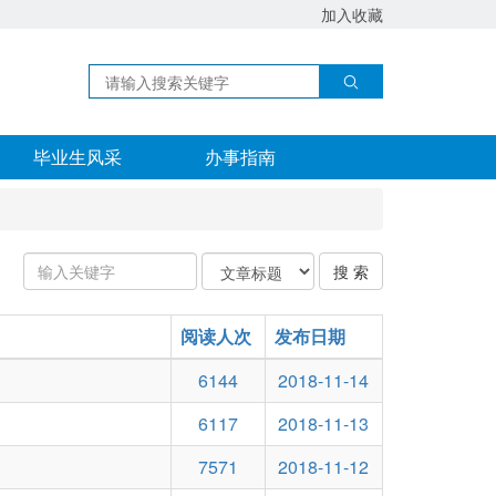
加入收藏
毕业生风采
办事指南
输
关
搜 索
入
键
关
字
键
阅读人次
类
发布日期
字：
型
6144
2018-11-14
6117
2018-11-13
7571
2018-11-12