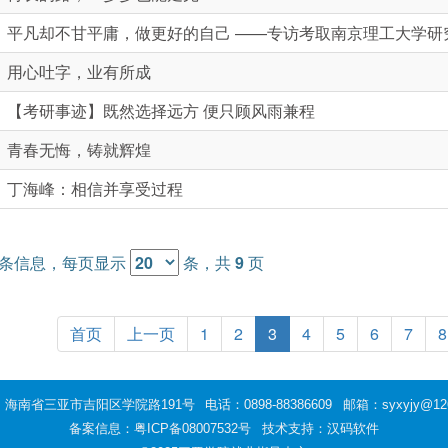
平凡却不甘平庸，做更好的自己 ——专访考取南京理工大学研
用心吐字，业有所成
【考研事迹】既然选择远方 便只顾风雨兼程
青春无悔，铸就辉煌
丁海峰：相信并享受过程
条信息，每页显示
条，共
9
页
首页
上一页
1
2
3
4
5
6
7
8
：海南省三亚市吉阳区学院路191号
电话：0898-88386609
邮箱：syxyjy@12
备案信息：
粤ICP备08007532号
技术支持：汉码软件