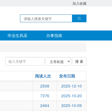
加入收藏
毕业生风采
办事指南
输
关
搜 索
入
键
关
字
键
阅读人次
类
发布日期
字：
型
2508
2025-12-10
7376
2025-10-20
2464
2025-10-09