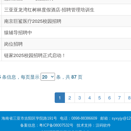
三亚亚龙湾红树林度假酒店-招聘管理培训生
南京巨鲨医疗2025校园招聘
猿辅导招聘中
岗位招聘
链家2025校园招聘正式启动！
5
条信息，每页显示
条，共
87
页
1
2
3
4
5
6
7
8
：海南省三亚市吉阳区学院路191号
电话：0898-88386609
邮箱：syxyjy@12
备案信息：
粤ICP备08007532号
技术支持：汉码软件