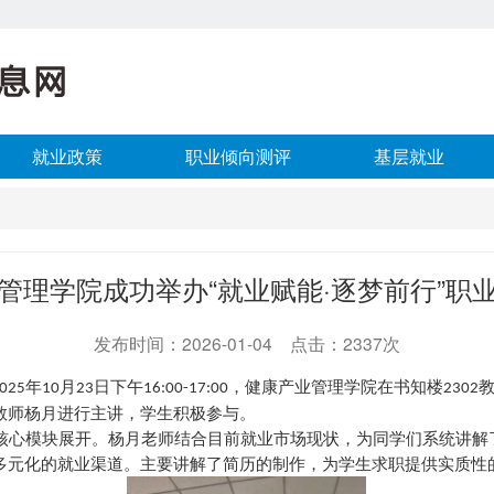
就业政策
职业倾向测评
基层就业
管理学院成功举办“就业赋能·逐梦前行”职
发布时间：2026-01-04 点击：2337次
年
月
日下午
，健康产业管理学院在书知楼
025
10
23
16:00-17:00
2302
教师杨月进行主讲
，学生积极参与。
大核心模块展开。
杨月
老师结合
目前
就业市场现状，为同学们系统讲解
多元化的就业渠道。
主要讲解了简历的制作，为学生求职提供实质性