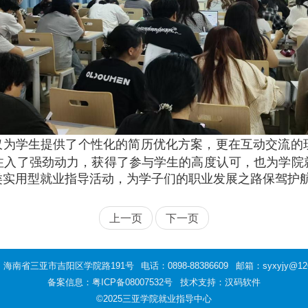
，不仅为学生提供了个性化的简历优化方案，更在互动交流
注入了强劲动力，获得了参与学生的高度认可，也为学院
类实用型就业指导活动，为学子们的职业发展之路保驾护
上一页
下一页
：海南省三亚市吉阳区学院路191号
电话：0898-88386609
邮箱：syxyjy@12
备案信息：
粤ICP备08007532号
技术支持：汉码软件
©2025三亚学院就业指导中心