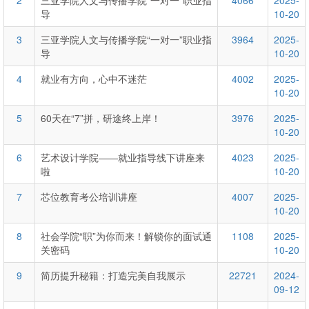
2
三亚学院人文与传播学院“一对一”职业指
4066
2025-
导
10-20
3
三亚学院人文与传播学院“一对一”职业指
3964
2025-
导
10-20
4
就业有方向，心中不迷茫
4002
2025-
10-20
5
60天在“7”拼，研途终上岸！
3976
2025-
10-20
6
艺术设计学院——就业指导线下讲座来
4023
2025-
啦
10-20
7
芯位教育考公培训讲座
4007
2025-
10-20
8
社会学院“职”为你而来！解锁你的面试通
1108
2025-
关密码
10-20
9
简历提升秘籍：打造完美自我展示
22721
2024-
09-12