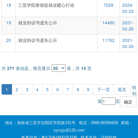
18
三亚学院寒假促就业暖心行动
7228
2024-
02-23
19
就业协议书遗失公示
14480
2021-
02-26
20
就业协议书遗失公示
11762
2021-
02-26
共
271
条信息，每页显示
条，共
14
页
转
1
2
3
4
5
6
7
8
9
下一页
尾页
到
第
页
地址：海南省三亚市吉阳区学院路191号
电话：0898-88386609
邮箱：
syxyjy@126.com
备案信息：
粤ICP备08007532号
技术支持：汉码软件