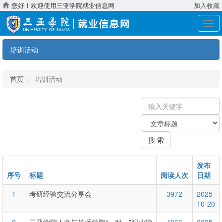
您好！欢迎使用三亚学院就业信息网
加入收藏
展
开
导
培训活动
航
首页
培训活动
输
入
关
关
键
键
字
搜 索
字：
类
型
发布
序号
标题
阅读人次
日期
1
考研经验交流分享会
3972
2025-
10-20