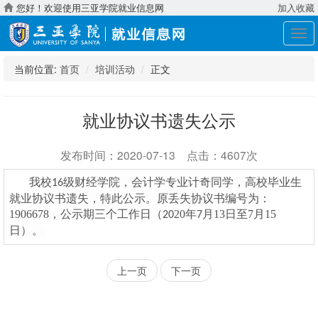
您好！欢迎使用三亚学院就业信息网
加入收藏
展
开
导
当前位置:
首页
培训活动
正文
航
就业协议书遗失公示
发布时间：2020-07-13 点击：4607次
我校
级
财经
学院，会计学
专业
计奇
同学，高校毕业生
16
就业协议书遗失，特此公示。原丢失协议书编号为：
1906678
，公示期三个工作日（
20
年
月
13
日至
7
月
15
20
7
日）。
上一页
下一页