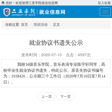
您好！欢迎使用三亚学院就业信息网
加入收藏
展
开
导
当前位置:
首页
培训活动
正文
航
就业协议书遗失公示
发布时间：2020-07-10 点击：4597次
我校
级
音乐
学院，音乐表演
专业
陈宇轩
同学，高
16
校毕业生就业协议书遗失，特此公示。原丢失协议书编号
为：
1938426
，公示期三个工作日（
20
年
月
10
日至
7
月
14
20
7
日）。
上一页
下一页