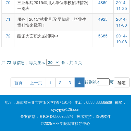
70
三亚学院2015年用人单位来校招聘情况
4860
2014-
一览表
11-25
71
服务 | 2015“就业月历”早知道，毕业生
4925
2014-
童鞋快来戳图！
11-08
72
酷派大面积火热招聘中
5685
2014-
10-08
共
72
条信息，每页显示
条，共
4
页
转到第
页
首页
上一页
1
2
3
4
地址：海南省三亚市吉阳区学院路191号
电话：0898-88386609
邮箱：
syxyjy@126.com
备案信息：
粤ICP备08007532号
技术支持：汉码软件
©2025三亚学院就业指导中心