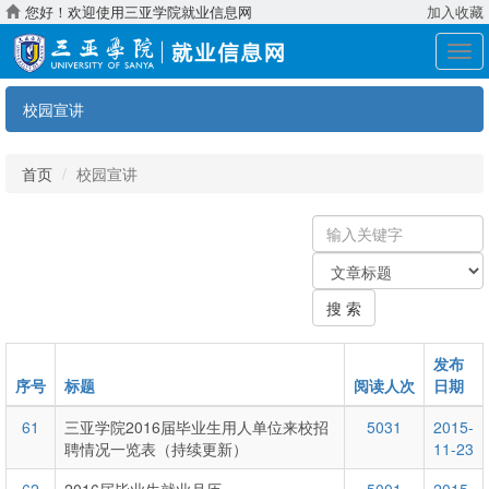
您好！欢迎使用三亚学院就业信息网
加入收藏
展
开
导
校园宣讲
航
首页
校园宣讲
输
入
关
关
键
键
字
搜 索
字：
类
型
发布
序号
标题
阅读人次
日期
61
三亚学院2016届毕业生用人单位来校招
5031
2015-
聘情况一览表（持续更新）
11-23