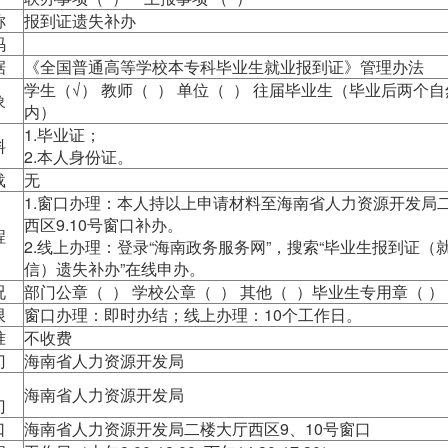
称
报到证遗失补办
码
据
《全国普通高等学校本专科毕业生就业报到证》管理办法
学生（√） 教师（ ） 单位（ ） 往届毕业生（毕业后两个
象
内）
1.毕业证；
料
2.本人身份证。
载
无
1.
窗口办理：本人持以上申请材料至海南省人力资源开发局
西区9.10号窗口补办。
程
2.线上办理：登录“海南政务服务网”，搜索“毕业生报到证（
信）遗失补办”在线申办。
况
部门公章（ ） 学校公章（ ） 其他（ ）毕业生专用章（ ）
限
窗口办理：即时办结；线上办理：10个工作日。
准
不收费
门
海南省人力资源开发局
海南省人力资源开发局
门
口
海南省人力资源开发局二楼大厅西区9、10号窗口