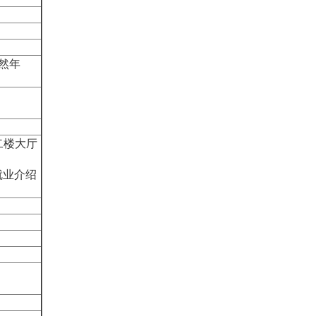
自然年
二楼大厅
就业介绍