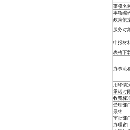
事项名
事项编
政策依
服务对
申报材
表格下
办事流
用印情
承诺时
收费标
受理部
最终
审批部
办理窗