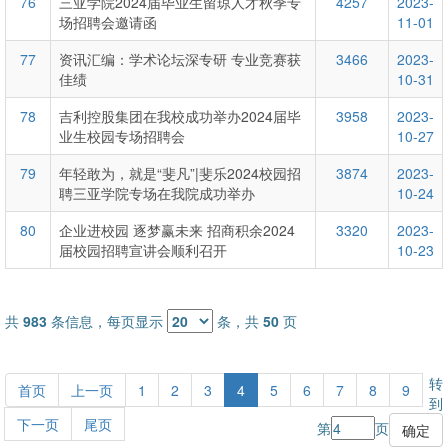
76
三亚学院2024届毕业生留琼人才秋季专
4257
2023-
场招聘会邀请函
11-01
77
资讯汇编：学术论坛深专研 专业竞赛获
3466
2023-
佳绩
10-31
78
吉利控股集团在我校成功举办2024届毕
3958
2023-
业生校园专场招聘会
10-27
79
年轻敢为，就是“斐凡”|斐乐2024校园招
3874
2023-
聘三亚学院专场在我院成功举办
10-24
80
企业进校园 逐梦赢未来 招商积余2024
3320
2023-
届校园招聘宣讲会顺利召开
10-23
共
983
条信息，每页显示
条，共
50
页
转
首页
上一页
1
2
3
4
5
6
7
8
9
到
下一页
尾页
第
页