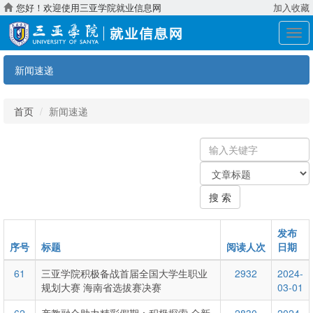
您好！欢迎使用三亚学院就业信息网
加入收藏
展
开
导
新闻速递
航
首页
新闻速递
输
入
关
关
键
键
字
搜 索
字：
类
型
发布
序号
标题
阅读人次
日期
61
三亚学院积极备战首届全国大学生职业
2932
2024-
规划大赛 海南省选拔赛决赛
03-01