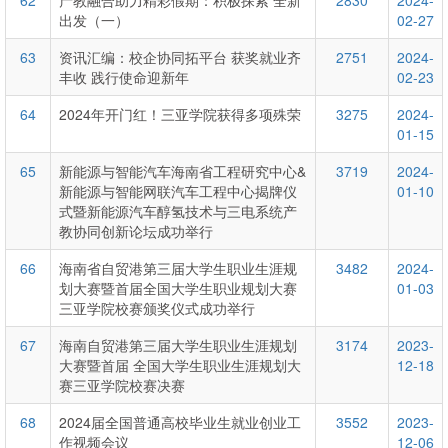
62
产教融合助力精彩假期：积极探索 全新
2830
2024-
出发（一）
02-27
63
资讯汇编：校企协同拓平台 获奖就业齐
2751
2024-
丰收 践行使命迎新年
02-23
64
2024年开门红！三亚学院获得多项殊荣
3275
2024-
01-15
65
新能源与智能汽车海南省工程研究中心&
3719
2024-
新能源与智能网联汽车工程中心揭牌仪
01-10
式暨新能源汽车醇氢技术与三电系统产
教协同创新论坛成功举行
66
海南省自贸港第三届大学生职业生涯规
3482
2024-
划大赛暨首届全国大学生职业规划大赛
01-03
三亚学院校赛颁奖仪式成功举行
67
海南自贸港第三届大学生职业生涯规划
3174
2023-
大赛暨首届 全国大学生职业生涯规划大
12-18
赛三亚学院校赛决赛
68
2024届全国普通高校毕业生就业创业工
3552
2023-
作视频会议
12-06