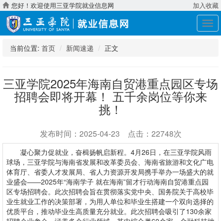
您好！欢迎使用三亚学院就业信息网
加入收藏
展
开
导
当前位置:
首页
新闻速递
正文
航
三亚学院2025年海南自贸港重点园区专场
招聘会即将开幕！ 五千余岗位等你来
挑！
发布时间：2025-04-23 点击：22748次
凝心聚力促就业，奋楫扬帆启新程。4月26日，在三亚学院风雨
球场，三亚学院与海南省发展和改革委员会、海南省旅游和文化广电
体育厅、省委人才发展局、省人力资源开发局携手举办一场盛大的就
业盛会——2025年“海南学子 就在海南”留才行动海南自贸港重点园
区专场招聘会。此次招聘会旨在贯彻落实党中央、国务院关于高校毕
业生就业工作的决策部署，为用人单位和毕业生搭建一个双向选择的
优质平台，推动毕业生高质量充分就业。此次招聘会吸引了130余家