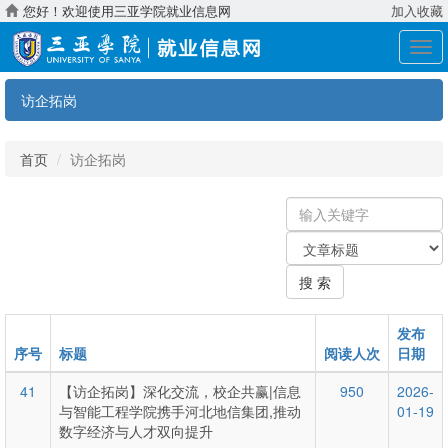
您好！欢迎使用三亚学院就业信息网
加入收藏
展
开
导
访企拓岗
航
首页
访企拓岗
输
入
关
关
键
键
字
搜 索
字：
类
型
发布
序号
标题
阅读人次
日期
41
【访企拓岗】深化交流，校企共赢|信息
950
2026-
与智能工程学院携手河北地信集团,推动
01-19
数字经济与人才双向提升