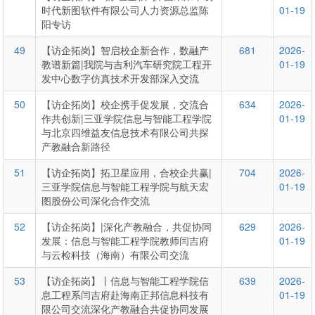
时代新图软件有限公司人力资源总监陈
01-19
阳专访
49
【访企拓岗】智启校企新合作，数融产
681
2026-
教谱新篇|我院与吉利汽车研究院工程开
01-19
发中心数字仿真技术开发部深入交流
50
【访企拓岗】校企携手促发展，交流合
634
2026-
作共创新|三亚学院信息与智能工程学院
01-19
与北京四维益友信息技术有限公司共探
产教融合新路径
51
【访企拓岗】拓卫星应用，合校企共赢|
704
2026-
三亚学院信息与智能工程学院与航天宏
01-19
图股份公司深化合作交流
52
【访企拓岗】|深化产教融合，共促协同
629
2026-
发展：信息与智能工程学院教师闫吉府
01-19
与云检科技（海南）有限公司交流
53
【访企拓岗】丨信息与智能工程学院信
639
2026-
息工程系闫吉府赴海南正邦信息科技有
01-19
限公司交流深化产教融合共促协同发展