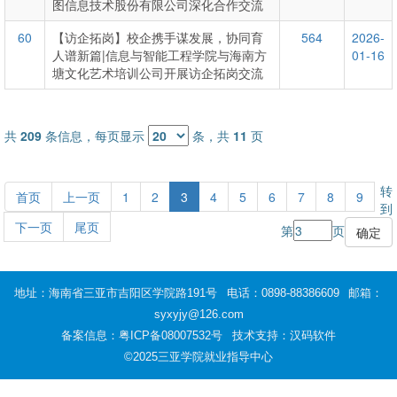
图信息技术股份有限公司深化合作交流
60
【访企拓岗】校企携手谋发展，协同育
564
2026-
人谱新篇|信息与智能工程学院与海南方
01-16
塘文化艺术培训公司开展访企拓岗交流
共
209
条信息，每页显示
条，共
11
页
转
首页
上一页
1
2
3
4
5
6
7
8
9
到
下一页
尾页
第
页
地址：海南省三亚市吉阳区学院路191号
电话：0898-88386609
邮箱：
syxyjy@126.com
备案信息：
粤ICP备08007532号
技术支持：汉码软件
©2025三亚学院就业指导中心