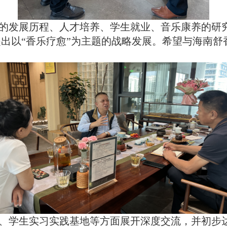
的发展历程、人才培养、学生就业、
音乐康养的研
提出以
“
香乐疗愈
”
为主题的战略发展。希望与海南舒
、
学生实习实践基地等方面展开深度交流，并初步