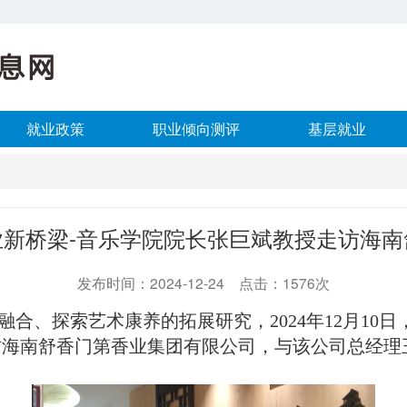
就业政策
职业倾向测评
基层就业
新桥梁-音乐学院院长张巨斌教授走访海
发布时间：2024-12-24 点击：1576次
融合、探索艺术康养
的拓展研究
，
2024
年
12
月
10
日
访海南舒香门第香业集团有限公司，与该公司总经理