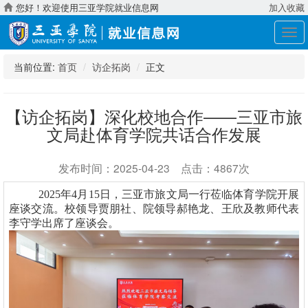
您好！欢迎使用三亚学院就业信息网
加入收藏
展
开
导
当前位置:
首页
访企拓岗
正文
航
【访企拓岗】深化校地合作——三亚市旅
文局赴体育学院共话合作发展
发布时间：2025-04-23 点击：4867次
2025年4月15日，三亚市旅文局一行莅临体育学院开展
座谈交流。校领导贾朋社、院领导郝艳龙、王欣及教师代表
李守学出席了座谈会。