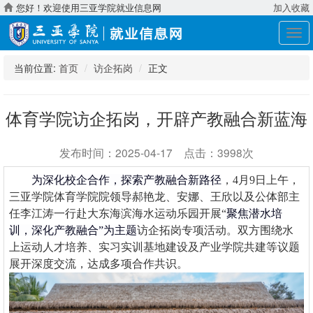
您好！欢迎使用三亚学院就业信息网
加入收藏
展
开
导
当前位置:
首页
访企拓岗
正文
航
体育学院访企拓岗，开辟产教融合新蓝海
发布时间：2025-04-17 点击：3998次
为深化校企合作，探索产教融合新路径
，
4月
9
日上午，
三亚学院体育学院
院
领导郝艳龙、安娜、王欣
以及公体部主
任
李江涛一行赴大东海
滨海水运动乐园
开展
“
聚焦潜水培
训，深化产教融合
”
为主题
访企拓岗专项活动。双方围绕水
上运动人才培养、实习实训基地建设及产业学院共建等议题
展开深度交流，达成多项合作共识。