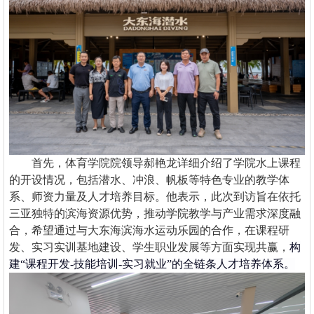
首先，体育学院院领导郝艳龙详细介绍了学院水上课程
的开设情况，包括潜水、冲浪、帆板等特色专业的教学体
系、师资力量及人才培养目标。他表示，此次到访旨在依托
三亚独特的滨海资源优势，推动学院教学与产业需求深度融
合，希望通过与
大东海
滨海水运动乐园
的合作，在课程研
发、
实习实训
基地建设、学生职业发展等方面实现共赢，
构
建
“
课程开发
-技能培训-实习就业
”
的全链条人才培养体系。