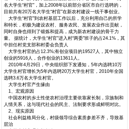
名大学生“村官”，加上2008年以前部分省区市自行选聘的，
目前共有20万名大学生“村官”在新农村建设一线干事创业。
大学生“村官”到农村基层工作以后，充分利用自己的所学
和特长，积极为建设农村、服务农民、发展农业作出贡献，
同时自身也得到了锻炼和提高，成为新农村建设的骨干力
量。 据统计，大学生“村官”进入村“两委”班子的占24.1%，其
中担任村党支部和村委会负责人
大学生村官的占12.3%;有创业项目的19527人，其中独立
创业的5916人，合作创业的13611人。
2010年4月29日，中央组织部下发通知，5年内选聘10万
大学生村官增长为5年内选聘20万大学生村官，2010年全国
选聘3.6万名大学生村官。
大学生村官产生缘由
1、宏观原因
中国农村的乡土性使农村治理主要依靠家长制，宗族制和
人情关系，这与现代社会的民主、法制要求形成鲜明对比。
2、现实原因
社会利益格局分化，村级领导综合素质参差不齐，导致基
层治