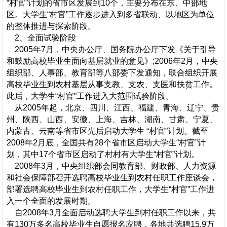
“村官”计划的省市区发展到10个，主要分布在东、中部地
区。大学生“村官”工作逐步进入到多省联动、以地区为单位
的整体推进与探索阶段。
2、全面试验阶段
2005年7月，中央办公厅、国务院办公厅下发《关于引导
和鼓励高校毕业生面向基层就业的意见》;2006年2月，中央
组织部、人事部、教育部等八部委下发通知，联合组织开展
高校毕业生到农村基层从事支教、支农、支医和扶贫工作。
此后，大学生“村官”工作进入大范围试验阶段。
从2005年起，北京、四川、江西、福建、青海、辽宁、贵
州、陕西、山西、安徽、上海、吉林、湖南、甘肃、宁夏、
内蒙古、云南等省市区先后启动大学生 “村官”计划。截至
2008年2月底，全国共有28个省市区启动大学生“村官”计
划，其中17个省市区启动了村村有大学生“村官”计划。
2008年3月，中央组织部会同教育部、财政部、人力资源
和社会保障部召开选聘高校毕业生到农村任职工作座谈会，
部署选聘高校毕业生到农村任职工作，大学生“村官”工作进
入一个全面的发展时期。
自2008年3月全面启动选聘大学生到村任职工作以来，共
有130万多名高校毕业生自愿报名应聘，各地共选聘15.9万